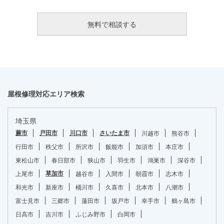
屋根修理対応エリア検索
埼玉県
蕨市
戸田市
川口市
さいたま市
川越市
熊谷市
行田市
秩父市
所沢市
飯能市
加須市
本庄市
東松山市
春日部市
狭山市
羽生市
鴻巣市
深谷市
草加市
上尾市
越谷市
入間市
朝霞市
志木市
和光市
新座市
桶川市
久喜市
北本市
八潮市
富士見市
三郷市
蓮田市
坂戸市
幸手市
鶴ヶ島市
日高市
吉川市
ふじみ野市
白岡市