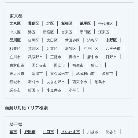
東京都
文京区
豊島区
北区
板橋区
練馬区
千代田区
中央区
港区
新宿区
台東区
墨田区
江東区
品川区
中野区
目黒区
大田区
世田谷区
渋谷区
杉並区
荒川区
足立区
葛飾区
江戸川区
八王子市
立川市
武蔵野市
三鷹市
青梅市
府中市
日野市
東村山市
国分寺市
国立市
福生市
狛江市
東大和市
清瀬市
東久留米市
武蔵村山市
多摩市
稲城市
羽村市
あきる野市
西東京市
昭島市
調布市
町田市
小金井市
小平市
雨漏り対応エリア検索
埼玉県
蕨市
戸田市
川口市
さいたま市
川越市
熊谷市