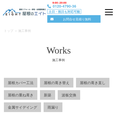
9:00~20:00
0120-4790-36
土日・祝日も対応可能
屋根のエイト｜ 東京・埼玉の屋根修理の専門店
お問合せ見積り無料
Skip
トップ
施工事例
to
content
Works
施工事例
屋根カバー工法
屋根の葺き替え
屋根の葺き直し
屋根の重ね葺き
新築
波板交換
金属サイデイング
雨漏り