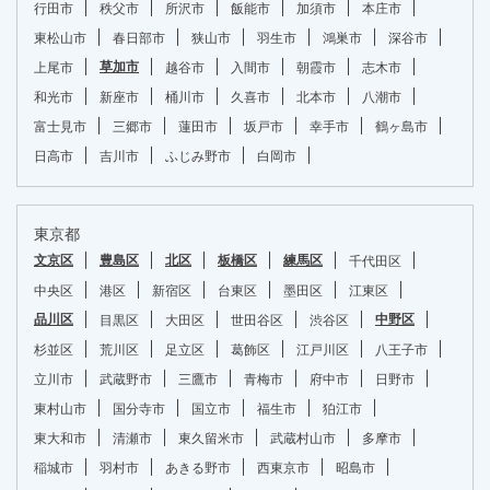
行田市
秩父市
所沢市
飯能市
加須市
本庄市
東松山市
春日部市
狭山市
羽生市
鴻巣市
深谷市
草加市
上尾市
越谷市
入間市
朝霞市
志木市
和光市
新座市
桶川市
久喜市
北本市
八潮市
富士見市
三郷市
蓮田市
坂戸市
幸手市
鶴ヶ島市
日高市
吉川市
ふじみ野市
白岡市
東京都
文京区
豊島区
北区
板橋区
練馬区
千代田区
中央区
港区
新宿区
台東区
墨田区
江東区
品川区
中野区
目黒区
大田区
世田谷区
渋谷区
杉並区
荒川区
足立区
葛飾区
江戸川区
八王子市
立川市
武蔵野市
三鷹市
青梅市
府中市
日野市
東村山市
国分寺市
国立市
福生市
狛江市
東大和市
清瀬市
東久留米市
武蔵村山市
多摩市
稲城市
羽村市
あきる野市
西東京市
昭島市