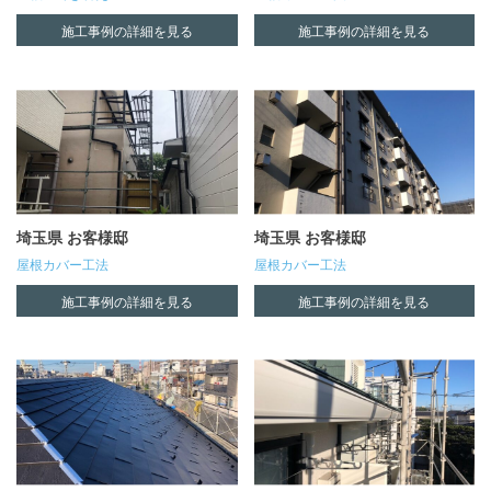
東久留米市
東大和市
白岡市
秩父市
羽生市
施工事例の詳細を見る
施工事例の詳細を見る
東村山市
板橋区
草加市
蓮田市
蕨市
武蔵村山市
武蔵野市
行田市
越谷市
飯能市
江戸川区
江東区
清瀬市
鴻巣市
鶴ヶ島市
渋谷区
港区
狛江市
埼玉県 お客様邸
埼玉県 お客様邸
町田市
目黒区
福生市
屋根カバー工法
屋根カバー工法
稲城市
立川市
練馬区
施工事例の詳細を見る
施工事例の詳細を見る
羽村市
荒川区
葛飾区
西東京市
調布市
豊島区
足立区
青梅市