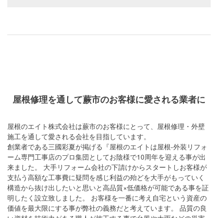
屋根修理を通して
蕨市のお客様に愛される業者に
屋根のエイト株式会社
は蕨市のお客様にとって、屋根修理・外壁
施工を通して愛される会社を目指しています。
創業者である
三國彩夏が掲げる『
屋根のエイトは屋根-外装リフォ
ーム専門工事店のプロ集団としてお陰様で10周年を迎える事が出
来ました。 大手リフォーム会社の下請けからスタートしお客様が
支払う高額な工事費に疑問を感じ利益の殆どを大手がもっていく
構造から抜け出したいと思いと高品質×低価格が可能である事を証
明したく設立致しました。 お客様を一番に考え自宅という資産の
価値を最大限にする事が弊社の義務だと考えています。 品質の良
い資材を技術力がある職人が施工する事で台風や大雨などの災害