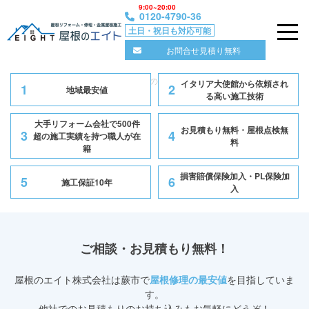
9:00~20:00
0120-4790-36
土日・祝日も対応可能
屋根のエイト｜ 東京・埼玉の屋根修理の専門店
お問合せ見積り無料
Skip
トップ
蕨市で屋根修理なら屋根のエイト｜雨漏り・屋根工事の専門業者
to
イタリア大使館から依頼され
1
2
地域最安値
content
る高い施工技術
大手リフォーム会社で500件
お見積もり無料・屋根点検無
3
4
超の施工実績を持つ職人が在
料
籍
損害賠償保険加入・PL保険加
5
6
施工保証10年
入
ご相談・お見積もり無料！
屋根のエイト株式会社
は蕨市で
屋根修理の最安値
を目指していま
す。
他社でのお見積もりのお持ち込みもお気軽にどうぞ！