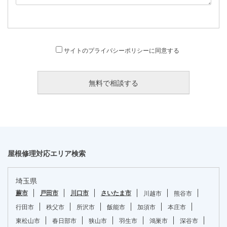
サイトのプライバシーポリシーに同意する
屋根修理対応エリア検索
埼玉県
蕨市
戸田市
川口市
さいたま市
川越市
熊谷市
行田市
秩父市
所沢市
飯能市
加須市
本庄市
東松山市
春日部市
狭山市
羽生市
鴻巣市
深谷市