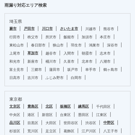
雨漏り対応エリア検索
埼玉県
蕨市
戸田市
川口市
さいたま市
川越市
熊谷市
行田市
秩父市
所沢市
飯能市
加須市
本庄市
東松山市
春日部市
狭山市
羽生市
鴻巣市
深谷市
草加市
上尾市
越谷市
入間市
朝霞市
志木市
和光市
新座市
桶川市
久喜市
北本市
八潮市
富士見市
三郷市
蓮田市
坂戸市
幸手市
鶴ヶ島市
日高市
吉川市
ふじみ野市
白岡市
東京都
文京区
豊島区
北区
板橋区
練馬区
千代田区
中央区
港区
新宿区
台東区
墨田区
江東区
品川区
中野区
目黒区
大田区
世田谷区
渋谷区
無料お見積り
お問い合わせ
屋根診断
0120-4790-36
杉並区
荒川区
足立区
葛飾区
江戸川区
八王子市