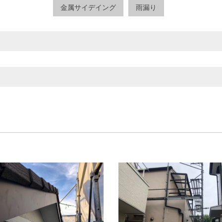
金属サイデイング
雨漏り
ふじみ野市
三郷市
上尾市
久喜市
入間市
八潮
市
和光市
坂戸市
富士見市
川口市
川越市
三鷹市
世田谷区
中央区
中野区
八王子市
北区
市
新座市
日高市
春日部市
朝霞市
本庄市
区
国分寺市
国立市
墨田区
多摩市
大田区
市
熊谷市
狭山市
白岡市
秩父市
羽生市
草
中市
文京区
新宿区
日野市
昭島市
杉並区
越谷市
飯能市
鴻巣市
鶴ヶ島市
村山市
板橋区
武蔵村山市
武蔵野市
江戸川区
狛江市
町田市
目黒区
福生市
稲城市
立川
区
葛飾区
西東京市
調布市
豊島区
足立区