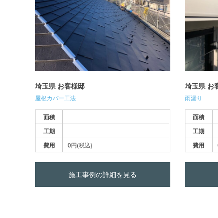
埼玉県 お客様邸
埼玉県 お
屋根カバー工法
雨漏り
面積
面積
工期
工期
費用
0円(税込)
費用
施工事例の詳細を見る