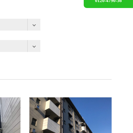
0120-4790-36
市
加須市
幸手市
志木市
千代田区
東松山市
小平市
加市
蓮田市
東久留米市
江東区
清瀬市
市
練馬区
青梅市