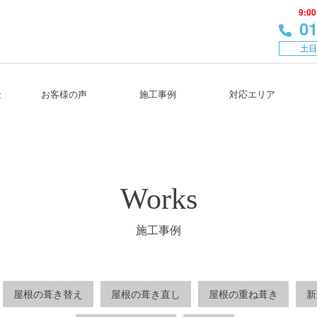
9:00
01
土日
金
お客様の声
施工事例
対応エリア
Works
施工事例
屋根の葺き替え
屋根の葺き直し
屋根の重ね葺き
新