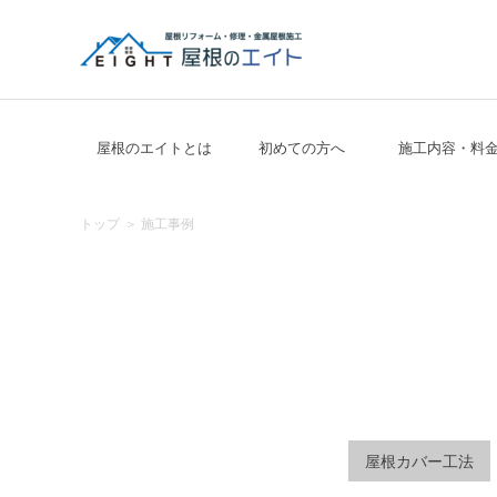
Skip
to
content
屋根のエイト｜ 東京・埼玉の屋根修理の専門店
屋根のエイトとは
初めての方へ
施工内容・料
トップ
施工事例
屋根カバー工法