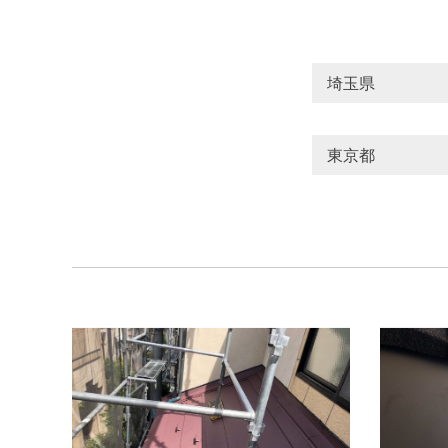
埼玉県
さいたま市
東京都
北本市
吉川
あきる野市
戸田市
所沢
台東区
品川
桶川市
深谷
小金井市
府
蕨市
行田市
東大和市
東
渋谷区
港区
羽村市
荒川