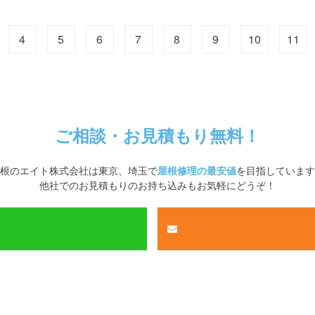
4
5
6
7
8
9
10
11
ご相談・お見積もり無料！
根のエイト株式会社
は
東京、埼玉
で
屋根修理の最安値
を目指しています
他社でのお見積もりのお持ち込みもお気軽にどうぞ！