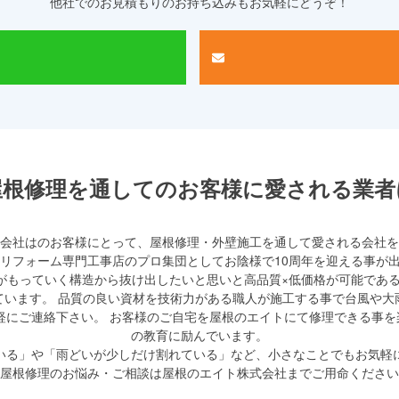
他社でのお見積もりのお持ち込みもお気軽にどうぞ！
屋根修理を通して
のお客様に愛される業者
会社
はのお客様にとって、屋根修理・外壁施工を通して愛される会社を
装リフォーム専門工事店のプロ集団としてお陰様で10周年を迎える事が
がもっていく構造から抜け出したいと思いと高品質×低価格が可能である
ています。 品質の良い資材を技術力がある職人が施工する事で台風や大
軽にご連絡下さい。 お客様のご自宅を屋根のエイトにて修理できる事
の教育に励んでいます。
いる」や「雨どいが少しだけ割れている」など、小さなことでもお気軽
屋根修理のお悩み・ご相談は
屋根のエイト株式会社までご用命ください