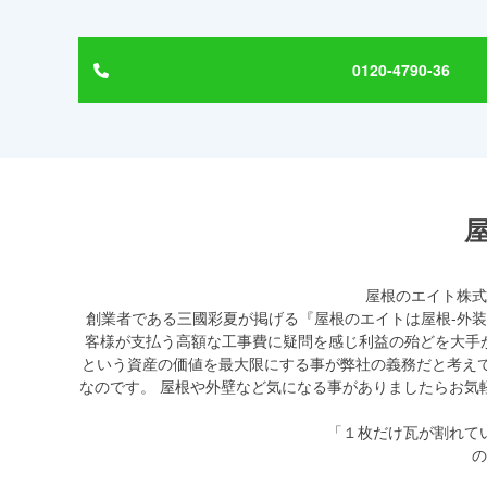
0120-4790-36
屋根のエイト株式
創業者である
三國彩夏が掲げる『
屋根のエイトは屋根-外
客様が支払う高額な工事費に疑問を感じ利益の殆どを大手
という資産の価値を最大限にする事が弊社の義務だと考え
なのです。 屋根や外壁など気になる事がありましたらお気
「１枚だけ瓦が割れて
の