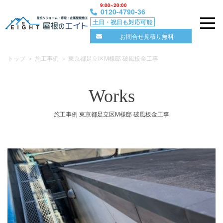
9:00~20:00
0120-4790-36
土日・祝日も対応可能
屋根のエイト｜ 東京・埼玉の屋根修理の専門店
お問合せ見積り無料
Skip
トップ
施工事例
東京都足立区M様邸 破風板金工事
to
content
Works
施工事例 東京都足立区M様邸 破風板金工事