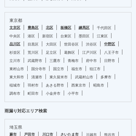
東京都
文京区
豊島区
北区
板橋区
練馬区
千代田区
中央区
港区
新宿区
台東区
墨田区
江東区
品川区
中野区
目黒区
大田区
世田谷区
渋谷区
杉並区
荒川区
足立区
葛飾区
江戸川区
八王子市
立川市
武蔵野市
三鷹市
青梅市
府中市
日野市
東村山市
国分寺市
国立市
福生市
狛江市
東大和市
清瀬市
東久留米市
武蔵村山市
多摩市
稲城市
羽村市
あきる野市
西東京市
昭島市
調布市
町田市
小金井市
小平市
雨漏り対応エリア検索
埼玉県
蕨市
戸田市
川口市
さいたま市
川越市
熊谷市