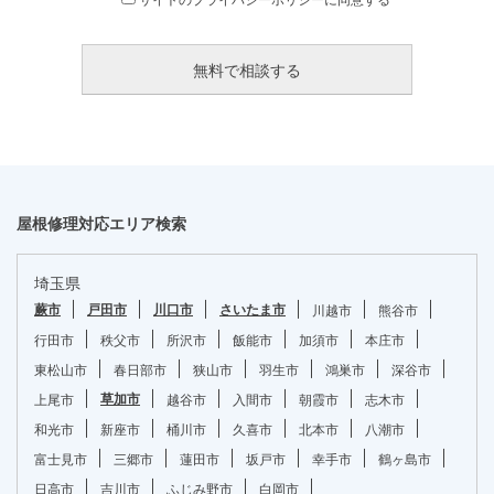
屋根修理対応エリア検索
埼玉県
蕨市
戸田市
川口市
さいたま市
川越市
熊谷市
行田市
秩父市
所沢市
飯能市
加須市
本庄市
東松山市
春日部市
狭山市
羽生市
鴻巣市
深谷市
草加市
上尾市
越谷市
入間市
朝霞市
志木市
和光市
新座市
桶川市
久喜市
北本市
八潮市
富士見市
三郷市
蓮田市
坂戸市
幸手市
鶴ヶ島市
日高市
吉川市
ふじみ野市
白岡市