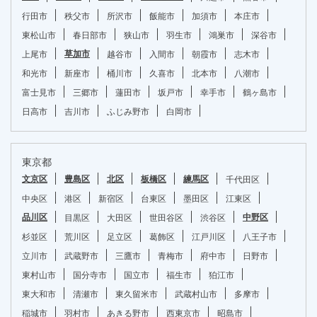
行田市
秩父市
所沢市
飯能市
加須市
本庄市
東松山市
春日部市
狭山市
羽生市
鴻巣市
深谷市
草加市
上尾市
越谷市
入間市
朝霞市
志木市
和光市
新座市
桶川市
久喜市
北本市
八潮市
富士見市
三郷市
蓮田市
坂戸市
幸手市
鶴ヶ島市
日高市
吉川市
ふじみ野市
白岡市
東京都
文京区
豊島区
北区
板橋区
練馬区
千代田区
中央区
港区
新宿区
台東区
墨田区
江東区
品川区
中野区
目黒区
大田区
世田谷区
渋谷区
杉並区
荒川区
足立区
葛飾区
江戸川区
八王子市
立川市
武蔵野市
三鷹市
青梅市
府中市
日野市
東村山市
国分寺市
国立市
福生市
狛江市
東大和市
清瀬市
東久留米市
武蔵村山市
多摩市
稲城市
羽村市
あきる野市
西東京市
昭島市